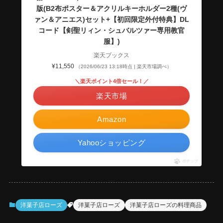
版(B2布ポスター＆アクリルキーホルダー2種(ヴ
ァン＆アニエス)セット+【初回限定外付特典】DL
コード【剣聖リィン・シュバルツァー専用教官
服】)
楽天ブックス
¥11,550
（2026/06/23 13:18時点 | 楽天市場調べ）
＼楽天ポイント4倍セール！／
楽天市場
Amazon
Yahooショッピング
ポチップ
洋菓子店ローズ
洋菓子店ローズ
洋菓子店ローズの料理商品