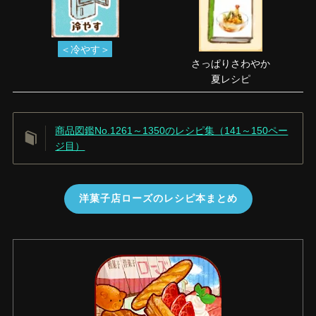
＜冷やす＞
さっぱりさわやか
夏レシピ
商品図鑑No.1261～1350のレシピ集（141～150ペー
ジ目）
洋菓子店ローズのレシピ本まとめ