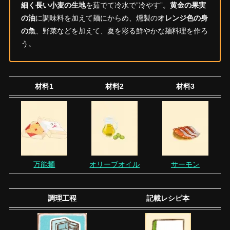
細く長い小麦の生地
を茹でて冷水で”冷やす”。
黄金の果実
の油
に調味料を加えて麺にからめ、燻製の
オレンジ色の身
の魚
、野菜などを加えて、夏を彩る鮮やかな麺料理を作ろ
う。
材料1
材料2
材料3
万能麺
オリーブオイル
サーモン
調理工程
記載レシピ本