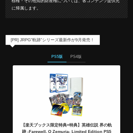
標権・その他知的財産権については、各コンテンツ提供元
に帰属します。
[PR] JRPG”軌跡”シリーズ最新作が9月発売！
PS5版
PS4版
【楽天ブックス限定特典+特典】英雄伝説 界の軌
跡 -Farewell, O Zemuria- Limited Edition PS5