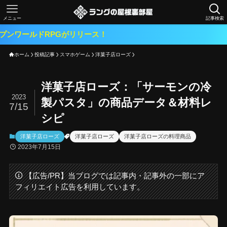
メニュー
記事検索
PGがリリース！
ホーム
投稿記事
スマホゲーム
洋菓子店ローズ
洋菓子店ローズ：「サーモンの冷
2023
製パスタ」の商品データ＆材料レ
7/15
シピ
洋菓子店ローズ
洋菓子店ローズ
洋菓子店ローズの料理商品
2023年7月15日
【広告/PR】当ブログでは記事内・記事外の一部にア
フィリエイト広告を利用しています。