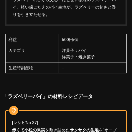
イ。軽い歯ごたえのパイ生地が、ラズベリーの甘さと香
りを引き立たせる。
利益
500円/個
カテゴリ
洋菓子：パイ
洋菓子：焼き菓子
生産時副産物
–
「ラズベリーパイ」の材料レシピデータ
[レシピNo.37]
赤くて小粒の果実
を敷き詰めた
サクサクの生地
を”オーブ