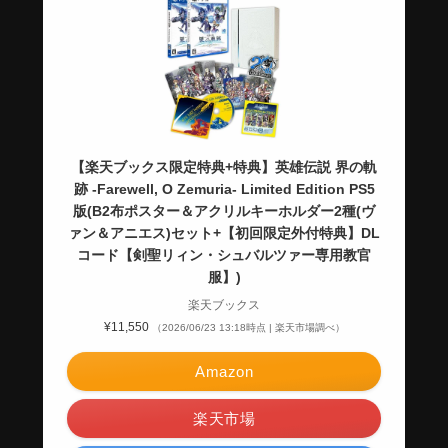
【楽天ブックス限定特典+特典】英雄伝説 界の軌
跡 -Farewell, O Zemuria- Limited Edition PS5
版(B2布ポスター＆アクリルキーホルダー2種(ヴ
ァン＆アニエス)セット+【初回限定外付特典】DL
コード【剣聖リィン・シュバルツァー専用教官
服】)
楽天ブックス
¥11,550
（2026/06/23 13:18時点 | 楽天市場調べ）
Amazon
楽天市場