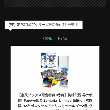
[PR] JRPG”軌跡”シリーズ最新作が9月発売！
PS5版
PS4版
【楽天ブックス限定特典+特典】英雄伝説 界の軌
跡 -Farewell, O Zemuria- Limited Edition PS5
版(B2布ポスター＆アクリルキーホルダー2種(ヴ