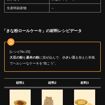
生産時副産物
–
「きな粉ロールケーキ」の材料レシピデータ
[レシピNo.25]
大豆の粉
を
基本の粉
に混ぜ込んで、
小さい豆
を加えた和風
でヘルシーなケーキを”焼こう”。
材料1
材料2
材料3