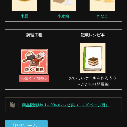
小豆
小麦粉
きなこ
調理工程
記載レシピ本
おいしいケーキを作ろう３
＜焼く・加熱＞
～こだわり発展編
商品図鑑No.1～90のレシピ集（1～10ページ目）
『PRゲーム』