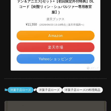
ァン＆アニエス)セット+【初回限定外付特典】DL
コード【剣聖リィン・シュバルツァー専用教官
服】)
楽天ブックス
¥11,550
（2026/06/23 13:18時点 | 楽天市場調べ）
Amazon
楽天市場
Yahooショッピング
ポチップ
洋菓子店ローズ
洋菓子店ローズ
洋菓子店ローズの料理商品