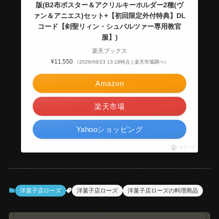
版(B2布ポスター＆アクリルキーホルダー2種(ヴ
ァン＆アニエス)セット+【初回限定外付特典】DL
コード【剣聖リィン・シュバルツァー専用教官
服】)
楽天ブックス
¥11,550
（2026/06/23 13:18時点 | 楽天市場調べ）
Amazon
楽天市場
Yahooショッピング
ポチップ
洋菓子店ローズ
洋菓子店ローズ
洋菓子店ローズの料理商品