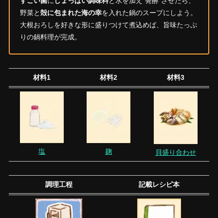
すごい菌
に
しょっぱい調味料
と水を加え”発酵”させたら、
野菜と
殻に包まれた海の幸
を入れた鍋のスープにしよう。
大根おろしを好きな形に盛りつけて煮込めば、旨味たっぷ
りの鍋料理が完成。
材料1
材料2
材料3
塩
麹
貝盛り合わせ
調理工程
記載レシピ本