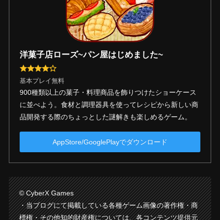
洋菓子店ローズ~パン屋はじめました~
基本プレイ無料
900種類以上の菓子・料理商品を飾りつけたショーケース
に並べよう。食材と調理器具を使ってレシピから新しい商
品開発する際のちょっとした謎解きも楽しめるゲーム。
AppStore/GooglePlayでダウンロード
© CyberX Games
・当ブログにて掲載している各種ゲーム画像の著作権・商
標権・その他知的財産権については、各コンテンツ提供元