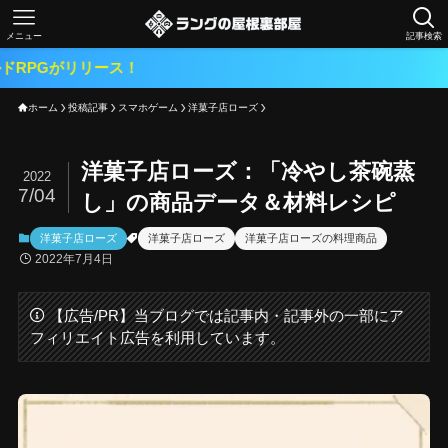
メニュー
記事検索
202
ホーム
投稿記事
スマホゲーム
洋菓子店ローズ
洋菓子店ローズ：「冷やし茶碗蒸
2022
7/04
し」の商品データ＆材料レシピ
洋菓子店ローズ
洋菓子店ローズ
洋菓子店ローズの料理商品
2022年7月4日
【広告/PR】当ブログでは記事内・記事外の一部にア
フィリエイト広告を利用しています。