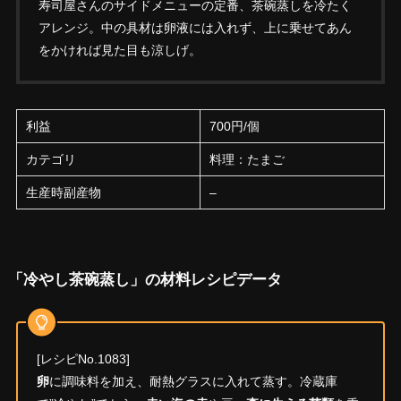
寿司屋さんのサイドメニューの定番、茶碗蒸しを冷たく
アレンジ。中の具材は卵液には入れず、上に乗せてあん
をかければ見た目も涼しげ。
利益
700円/個
カテゴリ
料理：たまご
生産時副産物
–
「冷やし茶碗蒸し」の材料レシピデータ
[レシピNo.1083]
卵
に調味料を加え、耐熱グラスに入れて蒸す。冷蔵庫