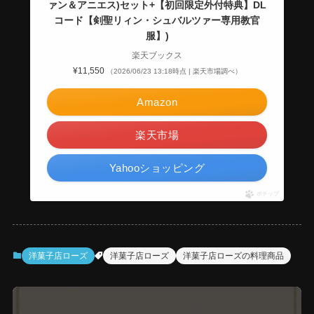
ァン＆アニエス)セット+【初回限定外付特典】DL
コード【剣聖リィン・シュバルツァー専用教官
服】)
楽天ブックス
¥11,550
（2026/06/23 13:18時点 | 楽天市場調べ）
Amazon
楽天市場
Yahooショッピング
ポチップ
洋菓子店ローズ
洋菓子店ローズ
洋菓子店ローズの料理商品