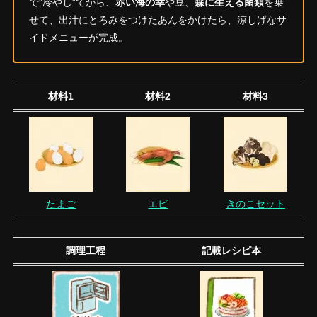
で”冷やし”てから、
赤い海の幸
や豆、
森に生える菌類
を乗
せて、出汁にとろみをつけたあんをかけたら、涼しげなサ
イドメニューが完成。
材料1
材料2
材料3
たまご
エビ
きのこセット
調理工程
記載レシピ本