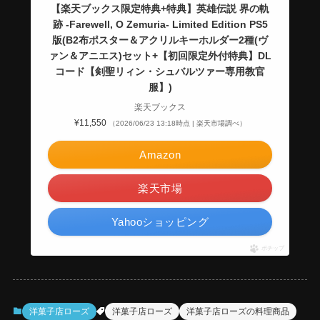
【楽天ブックス限定特典+特典】英雄伝説 界の軌
跡 -Farewell, O Zemuria- Limited Edition PS5
版(B2布ポスター＆アクリルキーホルダー2種(ヴ
ァン＆アニエス)セット+【初回限定外付特典】DL
コード【剣聖リィン・シュバルツァー専用教官
服】)
楽天ブックス
¥11,550
（2026/06/23 13:18時点 | 楽天市場調べ）
Amazon
楽天市場
Yahooショッピング
ポチップ
洋菓子店ローズ
洋菓子店ローズ
洋菓子店ローズの料理商品