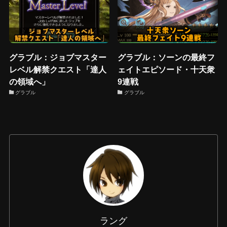
グラブル：ジョブマスター
グラブル：ソーンの最終フ
レベル解禁クエスト「達人
ェイトエピソード・十天衆
の領域へ」
9連戦
グラブル
グラブル
ラング