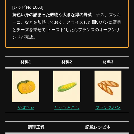
[レシピNo.1063]
黄色い身の詰まった穀物
や
大きな緑の野菜
、ナス、ズッキ
ーニ、などを加熱しておく。スライスした
固いパン
に野菜
とチーズを乗せて”トースト”したらフランスのオーブンサ
ンドが完成。
材料1
材料2
材料3
かぼちゃ
とうもろこし
フランスパン
調理工程
記載レシピ本