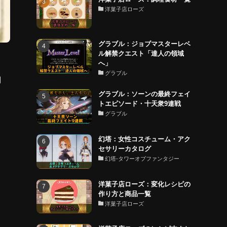
洋菓子店ローズ
グラブル：ジョブマスターレベ
ル解禁クエスト「達人の領域
へ」
グラブル
利
グラブル：ソーンの最終フェイ
トエピソード・十天衆9連戦
グラブル
幻塔：女性コスチューム・アク
セサリーカタログ
幻塔-タワーオブファンタジー
洋菓子店ローズ：変化レシピの
作り方と商品一覧
洋菓子店ローズ