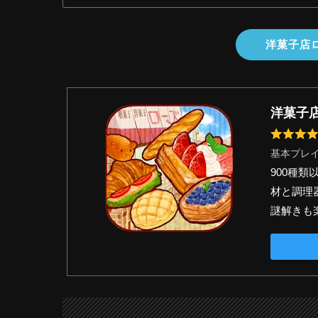
洋菓子店
洋菓子
基本プレ
900種
材と調理
謎解きも