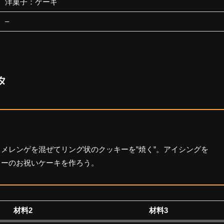
洋菓子：ケーキ
–
タ
、メレンゲを混ぜてリング状のクッキーを”焼く”。アイシングを
ェーのお祝いケーキを作ろう。
材料2
材料3