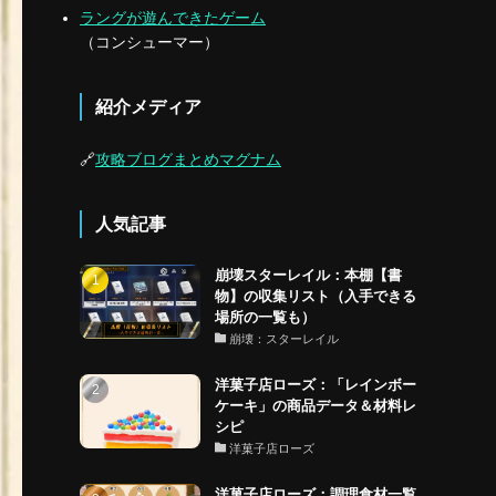
ラングが遊んできたゲーム
（コンシューマー）
紹介メディア
🔗
攻略ブログまとめマグナム
人気記事
崩壊スターレイル：本棚【書
物】の収集リスト（入手できる
場所の一覧も）
崩壊：スターレイル
洋菓子店ローズ：「レインボー
ケーキ」の商品データ＆材料レ
シピ
洋菓子店ローズ
洋菓子店ローズ：調理食材一覧