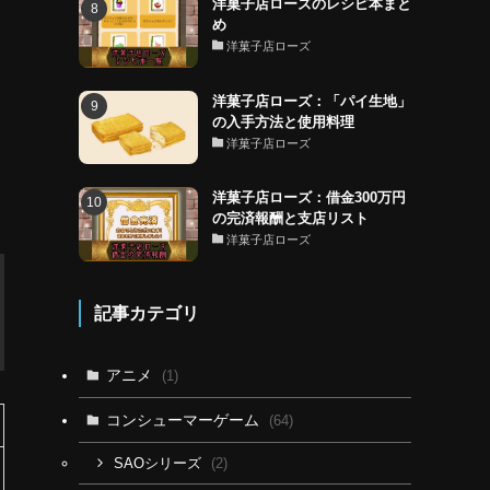
洋菓子店ローズのレシピ本まと
め
洋菓子店ローズ
洋菓子店ローズ：「パイ生地」
の入手方法と使用料理
洋菓子店ローズ
洋菓子店ローズ：借金300万円
の完済報酬と支店リスト
洋菓子店ローズ
記事カテゴリ
アニメ
(1)
コンシューマーゲーム
(64)
(2)
SAOシリーズ