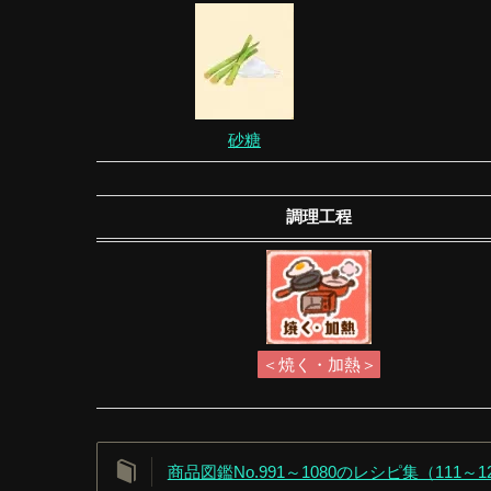
砂糖
調理工程
＜焼く・加熱＞
商品図鑑No.991～1080のレシピ集（111～