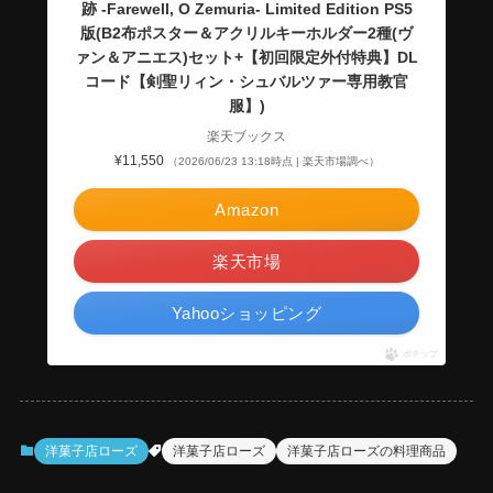
跡 -Farewell, O Zemuria- Limited Edition PS5
版(B2布ポスター＆アクリルキーホルダー2種(ヴ
ァン＆アニエス)セット+【初回限定外付特典】DL
コード【剣聖リィン・シュバルツァー専用教官
服】)
楽天ブックス
¥11,550
（2026/06/23 13:18時点 | 楽天市場調べ）
Amazon
楽天市場
Yahooショッピング
ポチップ
洋菓子店ローズ
洋菓子店ローズ
洋菓子店ローズの料理商品