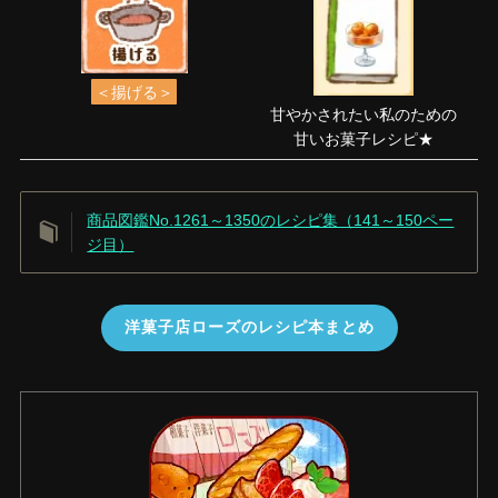
＜揚げる＞
甘やかされたい私のための
甘いお菓子レシピ★
商品図鑑No.1261～1350のレシピ集（141～150ペー
ジ目）
洋菓子店ローズのレシピ本まとめ