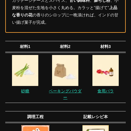
カッテージチーズとスパイス、
甘い調味料
、
膨らし粉
、小
麦粉を混ぜた生地を小さく丸める。カラッと”揚げて”
上品
な香りの花
の香りのシロップに一晩漬ければ、インドの甘
い揚げ菓子が完成。
材料1
材料2
材料3
砂糖
ベーキングパウダ
食用バラ
ー
調理工程
記載レシピ本