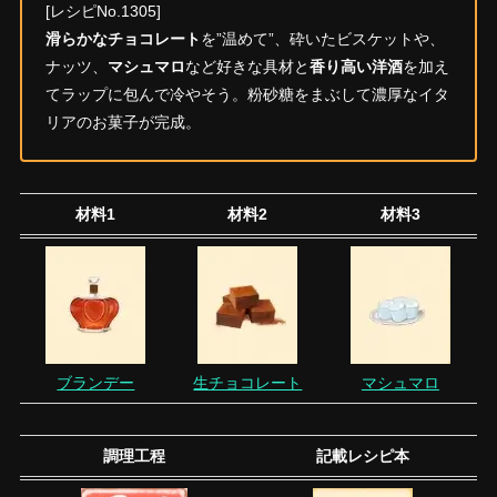
[レシピNo.1305]
滑らかなチョコレート
を”温めて”、砕いたビスケットや、
ナッツ、
マシュマロ
など好きな具材と
香り高い洋酒
を加え
てラップに包んで冷やそう。粉砂糖をまぶして濃厚なイタ
リアのお菓子が完成。
材料1
材料2
材料3
ブランデー
生チョコレート
マシュマロ
調理工程
記載レシピ本