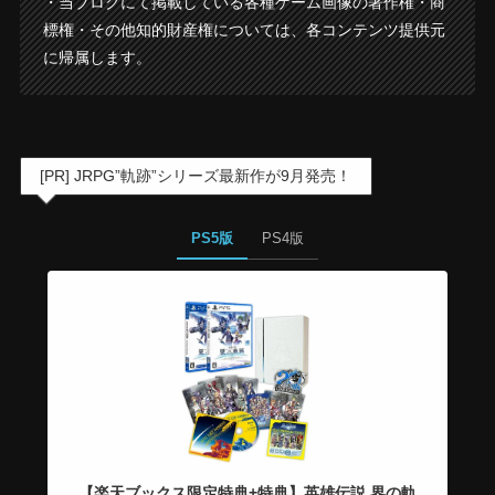
・当ブログにて掲載している各種ゲーム画像の著作権・商
標権・その他知的財産権については、各コンテンツ提供元
に帰属します。
[PR] JRPG”軌跡”シリーズ最新作が9月発売！
PS5版
PS4版
【楽天ブックス限定特典+特典】英雄伝説 界の軌