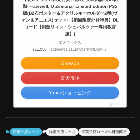
跡 -Farewell, O Zemuria- Limited Edition PS5
版(B2布ポスター＆アクリルキーホルダー2種(ヴ
ァン＆アニエス)セット+【初回限定外付特典】DL
コード【剣聖リィン・シュバルツァー専用教官
服】)
楽天ブックス
¥11,550
（2026/06/23 13:18時点 | 楽天市場調べ）
Amazon
楽天市場
Yahooショッピング
ポチップ
洋菓子店ローズ
洋菓子店ローズ
洋菓子店ローズの料理商品