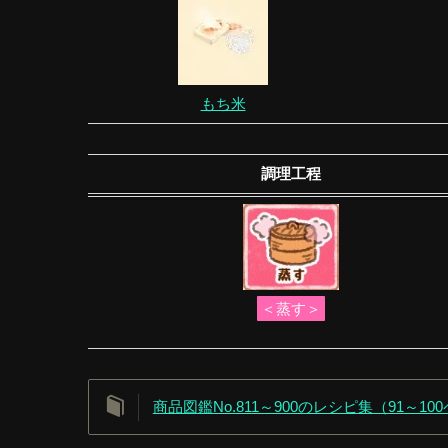
もち米
調理工程
＜蒸す＞
商品図鑑No.811～900のレシピ集（91～10