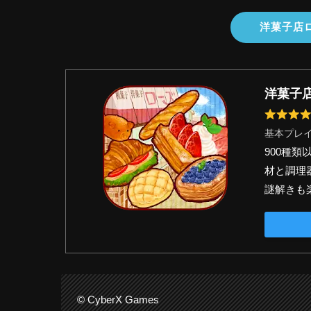
洋菓子店
洋菓子
基本プレ
900種
材と調理
謎解きも
© CyberX Games