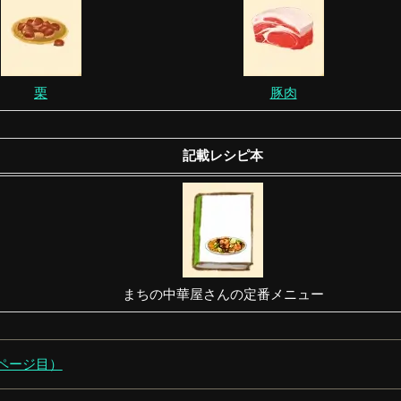
栗
豚肉
記載レシピ本
まちの中華屋さんの定番メニュー
0ページ目）