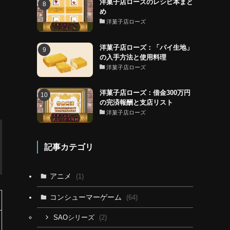
洋菓子店ローズのレシピ本まと
め
洋菓子店ローズ
洋菓子店ローズ：「パイ生地」
の入手方法と使用料理
洋菓子店ローズ
洋菓子店ローズ：借金300万円
の完済報酬と支店リスト
洋菓子店ローズ
記事カテゴリ
アニメ
(1)
コンシューマーゲーム
(64)
(2)
SAOシリーズ