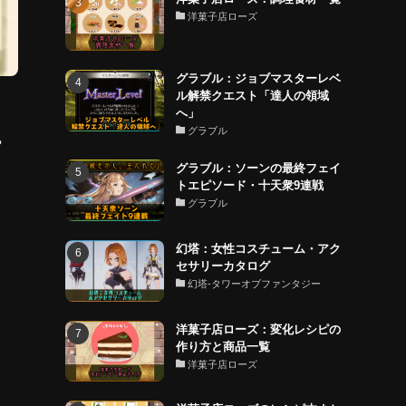
洋菓子店ローズ
グラブル：ジョブマスターレベ
ル解禁クエスト「達人の領域
へ」
グラブル
や
グラブル：ソーンの最終フェイ
トエピソード・十天衆9連戦
グラブル
幻塔：女性コスチューム・アク
セサリーカタログ
幻塔-タワーオブファンタジー
洋菓子店ローズ：変化レシピの
作り方と商品一覧
洋菓子店ローズ