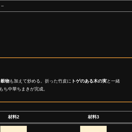
–
る穀物
も加えて炒める。折った竹皮に
トゲのある木の実
と一緒
ちもち中華ちまきが完成。
材料2
材料3