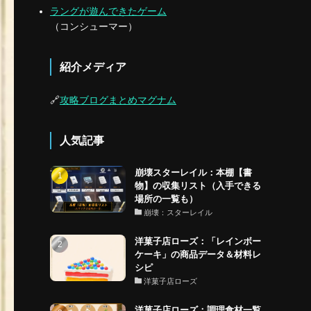
ラングが遊んできたゲーム
（コンシューマー）
紹介メディア
🔗
攻略ブログまとめマグナム
人気記事
崩壊スターレイル：本棚【書
物】の収集リスト（入手できる
場所の一覧も）
崩壊：スターレイル
洋菓子店ローズ：「レインボー
ケーキ」の商品データ＆材料レ
シピ
洋菓子店ローズ
洋菓子店ローズ：調理食材一覧