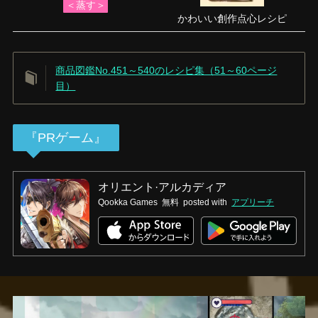
＜蒸す＞
かわいい創作点心レシピ
商品図鑑No.451～540のレシピ集（51～60ページ
目）
『PRゲーム』
オリエント·アルカディア
Qookka Games
無料
posted with
アプリーチ