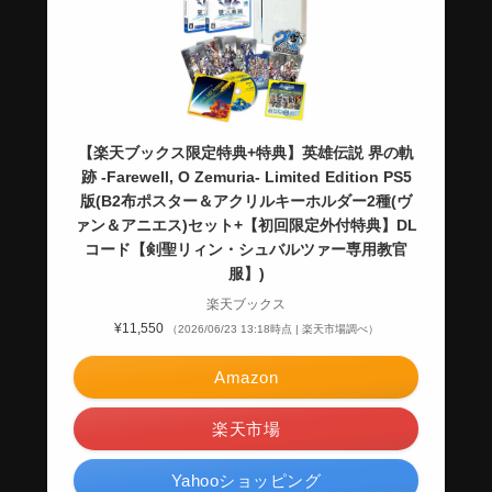
【楽天ブックス限定特典+特典】英雄伝説 界の軌
跡 -Farewell, O Zemuria- Limited Edition PS5
版(B2布ポスター＆アクリルキーホルダー2種(ヴ
ァン＆アニエス)セット+【初回限定外付特典】DL
コード【剣聖リィン・シュバルツァー専用教官
服】)
楽天ブックス
¥11,550
（2026/06/23 13:18時点 | 楽天市場調べ）
Amazon
楽天市場
Yahooショッピング