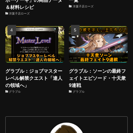
ボーケーキ」の商品データ
一覧
＆材料レシピ
洋菓子店ローズ
洋菓子店ローズ
グラブル：ジョブマスター
グラブル：ソーンの最終フ
レベル解禁クエスト「達人
ェイトエピソード・十天衆
の領域へ」
9連戦
グラブル
グラブル