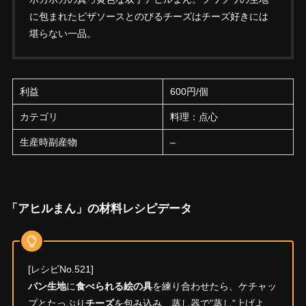
に包まれたピザソースとのびるチーズはチーズ好きには
堪らない一品。
利益
600円/個
カテゴリ
料理：点心
生産時副産物
–
「アヒルまん」の材料レシピデータ
[レシピNo.521]
パン生地
に
食べられる絵の具
を練り合わせたら、ケチャッ
プとたっぷり
チーズ
を包み込み、蒸し器で”蒸し”上げよ