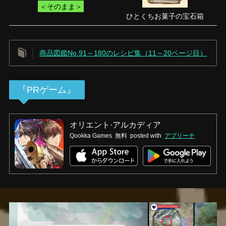
＜そのまま＞
ひとくちお菓子の宝石箱
商品図鑑No.91～180のレシピ集（11～20ページ目）
『PRゲーム』
オリエント·アルカディア
Qookka Games
無料
posted with
アプリーチ