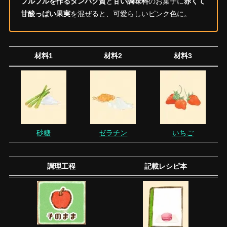
プルプルを作るタンパク質
と
甘い調味料
のお菓子に
赤くて
甘酸っぱい果実
を混ぜると、可愛らしいピンク色に。
材料1
材料2
材料3
砂糖
ゼラチン
いちご
調理工程
記載レシピ本