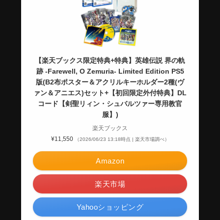
【楽天ブックス限定特典+特典】英雄伝説 界の軌
跡 -Farewell, O Zemuria- Limited Edition PS5
版(B2布ポスター＆アクリルキーホルダー2種(ヴ
ァン＆アニエス)セット+【初回限定外付特典】DL
コード【剣聖リィン・シュバルツァー専用教官
服】)
楽天ブックス
¥11,550
（2026/06/23 13:18時点 | 楽天市場調べ）
Amazon
楽天市場
Yahooショッピング