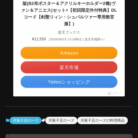
版(B2布ポスター＆アクリルキーホルダー2種(ヴ
ァン＆アニエス)セット+【初回限定外付特典】DL
コード【剣聖リィン・シュバルツァー専用教官
服】)
楽天ブックス
¥11,550
（2026/06/23 13:18時点 | 楽天市場調べ）
Amazon
楽天市場
Yahooショッピング
ポチップ
洋菓子店ローズ
洋菓子店ローズ
洋菓子店ローズの料理商品