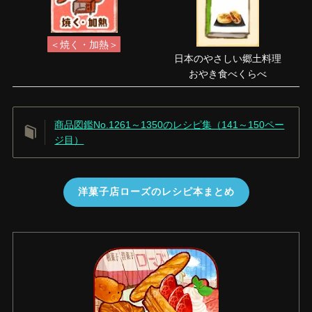
＜焼く・加熱＞
日本のやさしい郷土料理
おやき食べくらべ
商品図鑑No.1261～1350のレシピ集（141～150ペー
ジ目）
洋菓子店ローズのレシピ本まとめ