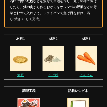
石臼で挽いた粉
などを混ぜて生地を作り、丸く綿棒で伸ば
したら、
畑の肉
から作るおからを
オレンジの野菜
などの野
菜と炒めて入れよう。フライパンで焦げ目を付け、蒸
し”焼き”にして完成。
材料1
材料2
材料3
大豆
そば粉
にんじん
調理工程
記載レシピ本