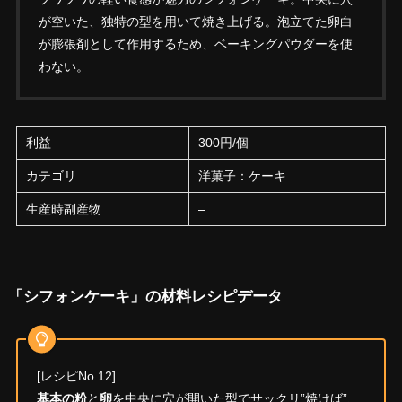
が空いた、独特の型を用いて焼き上げる。泡立てた卵白
が膨張剤として作用するため、ベーキングパウダーを使
わない。
利益
300円/個
カテゴリ
洋菓子：ケーキ
生産時副産物
–
「シフォンケーキ」の材料レシピデータ
[レシピNo.12]
基本の粉
と
卵
を中央に穴が開いた型でサックリ”焼けば”、