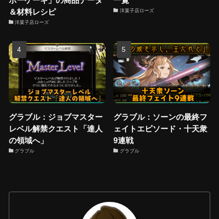
ボーケーキ」の商品データ
一覧
＆材料レシピ
洋菓子店ローズ
洋菓子店ローズ
グラブル：ジョブマスター
グラブル：ソーンの最終フ
レベル解禁クエスト「達人
ェイトエピソード・十天衆
の領域へ」
9連戦
グラブル
グラブル