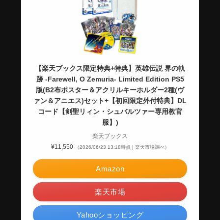
【楽天ブックス限定特典+特典】英雄伝説 界の軌
跡 -Farewell, O Zemuria- Limited Edition PS5
版(B2布ポスター＆アクリルキーホルダー2種(ヴ
ァン＆アニエス)セット+【初回限定外付特典】DL
コード【剣聖リィン・シュバルツァー専用教官
服】)
楽天ブックス
¥11,550
（2026/06/23 13:18時点 | 楽天市場調べ）
Amazon
楽天市場
Yahooショッピング