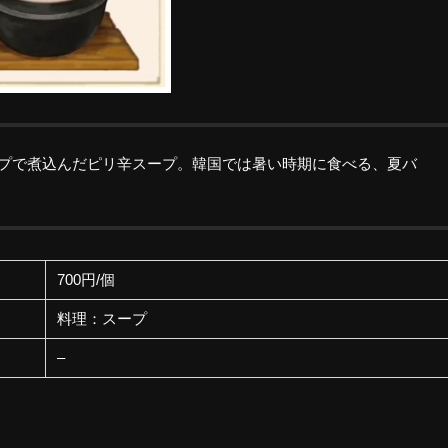
プで煮込んだピリ辛スープ。韓国では暑い時期に食べる、夏バ
700円/個
料理：スープ
–