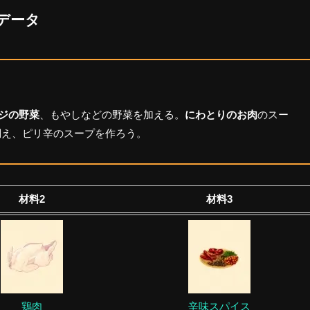
データ
ジの野菜
、もやしなどの野菜を加える。
にわとりのお肉
のスー
調え、ピリ辛のスープを作ろう。
材料2
材料3
鶏肉
辛味スパイス