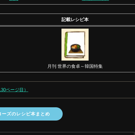
記載レシピ本
月刊 世界の食卓～韓国特集
～130ページ目）
ローズのレシピ本まとめ