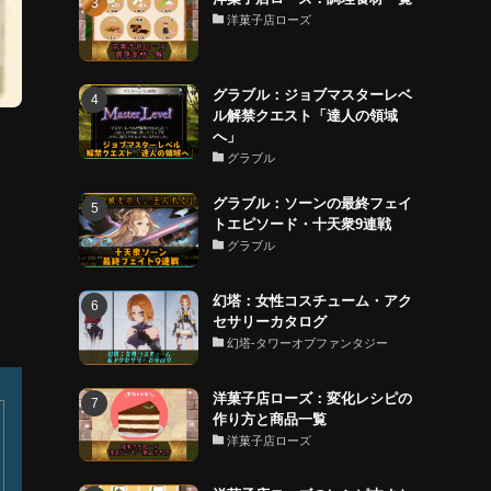
洋菓子店ローズ
グラブル：ジョブマスターレベ
ル解禁クエスト「達人の領域
へ」
グラブル
グラブル：ソーンの最終フェイ
く
トエピソード・十天衆9連戦
グラブル
幻塔：女性コスチューム・アク
セサリーカタログ
幻塔-タワーオブファンタジー
洋菓子店ローズ：変化レシピの
作り方と商品一覧
洋菓子店ローズ