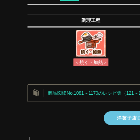
調理工程
＜焼く・加熱＞
商品図鑑No.1081～1170のレシピ集（121
洋菓子店