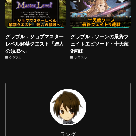
グラブル：ジョブマスター
グラブル：ソーンの最終フ
レベル解禁クエスト「達人
ェイトエピソード・十天衆
の領域へ」
9連戦
グラブル
グラブル
ラング