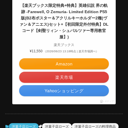
【楽天ブックス限定特典+特典】英雄伝説 界の軌
跡 -Farewell, O Zemuria- Limited Edition PS5
版(B2布ポスター＆アクリルキーホルダー2種(ヴ
ァン＆アニエス)セット+【初回限定外付特典】DL
コード【剣聖リィン・シュバルツァー専用教官
服】)
楽天ブックス
¥11,550
（2026/06/23 13:18時点 | 楽天市場調べ）
Amazon
楽天市場
Yahooショッピング
ポチップ
洋菓子店ローズ
洋菓子店ローズ
洋菓子店ローズの料理商品