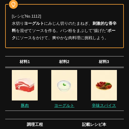
[レシピNo.1112]
水切り
ヨーグルト
にみじん切りのたまねぎ、
刺激的な香辛
料
を混ぜてソースを作る。パン粉をまぶして”揚げた”
ポー
ク
にソースをかけて、爽やかな肉料理に挑戦しよう。
材料1
材料2
材料3
豚肉
ヨーグルト
辛味スパイス
調理工程
記載レシピ本