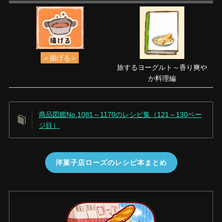
＜揚げる＞
旅するヨーグルト～香り爽や
か料理編
商品図鑑No.1081～1170のレシピ集（121～130ペー
ジ目）
洋菓子店ローズのレシピ本まとめ